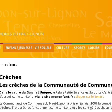
UNES DU HAUT-LIGNON
E
ENFANCE JEUNESSE - VIE SOCIALE
CULTURE
SPORTS - LOISIRS
TOU
CRÈCHES
Crèches
Les crèches de la Communauté de Commune
Dans le cadre du Guichet Unique,
le Relais Petite Enfance est la porte d’en
d’accueil sur le territoire,
via le site monenfant.fr
:
cliquer sur le lien ici.
La Communauté de Communes du Haut-Lignon a pris en janvier 2007 la compéte
crèches. Trois crèches fonctionnent sur le territoire et elles sont gérées chacu