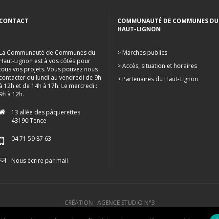
CONTACT
COMMUNAUTÉ DE COMMUNES DU
HAUT-LIGNON
La Communauté de Communes du
> Marchés publics
Haut-Lignon est à vos côtés pour
> Accès, situation et horaires
tous vos projets. Vous pouvez nous
contacter du lundi au vendredi de 9h
> Partenaires du Haut-Lignon
à 12h et de 14h à 17h. Le mercredi :
9h à 12h.
13 allée des pâquerettes
43190 Tence
04 71 59 87 63
Nous écrire par mail
CRÉATION : AGENCE STUDIO N°3