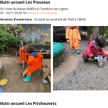
Multi-accueil Les Piousous
23c route du Mazet 43400 Le Chambon-sur-Lignon
Tél. : 04 71 59 26 76 –
Nous écrire par mail
Horaires d’ouverture
: du lundi au vendredi de 7h30 à 18h30.
Multi-accueil Les Pitchounets