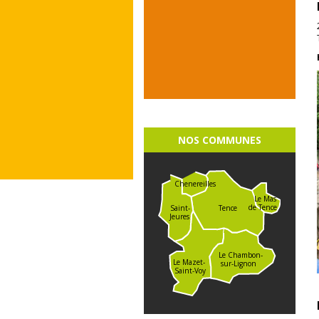
NOS COMMUNES
Chenereilles
Le Mas
de Tence
Saint-
Tence
Jeures
Le Chambon-
Le Mazet-
sur-Lignon
Saint-Voy