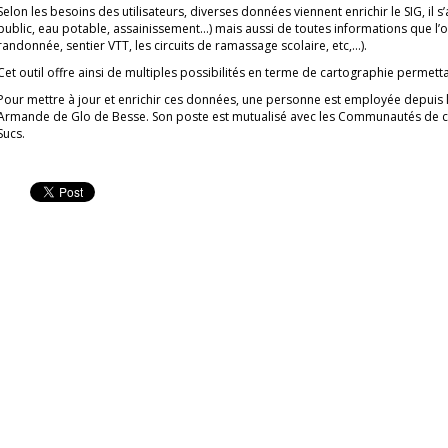
Selon les besoins des utilisateurs, diverses données viennent enrichir le SIG, il s’
public, eau potable, assainissement…) mais aussi de toutes informations que l’o
randonnée, sentier VTT, les circuits de ramassage scolaire, etc,…).
Cet outil offre ainsi de multiples possibilités en terme de cartographie permettan
Pour mettre à jour et enrichir ces données, une personne est employée depuis 
Armande de Glo de Besse. Son poste est mutualisé avec les Communautés de
Sucs.