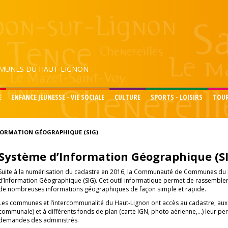
UNES DU HAUT-LIGNON
E
ENFANCE JEUNESSE - VIE SOCIALE
CULTURE
SPORTS - LOISIRS
TOU
FORMATION GÉOGRAPHIQUE (SIG)
Système d’Information Géographique (S
Suite à la numérisation du cadastre en 2016, la Communauté de Communes du H
d’Information Géographique (SIG). Cet outil informatique permet de rassembler
de nombreuses informations géographiques de façon simple et rapide.
Les communes et l’intercommunalité du Haut-Lignon ont accès au cadastre, au
communale) et à différents fonds de plan (carte IGN, photo aérienne,…) leur p
demandes des administrés.