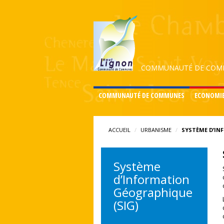
COMMUNAUTÉ DE COMM
COMMUNAUTÉ DE COMMUNES
ECONOMI
ACCUEIL
URBANISME
SYSTÈME D’IN
Système
d’Information
Géographique
(SIG)