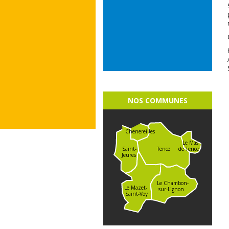
NOS COMMUNES
Chenereilles
Le Mas
de Tence
Saint-
Tence
Jeures
Le Chambon-
Le Mazet-
sur-Lignon
Saint-Voy