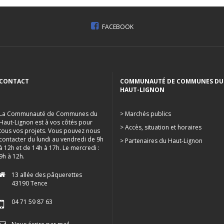
FACEBOOK
CONTACT
COMMUNAUTÉ DE COMMUNES DU
HAUT-LIGNON
La Communauté de Communes du
> Marchés publics
Haut-Lignon est à vos côtés pour
> Accès, situation et horaires
tous vos projets. Vous pouvez nous
contacter du lundi au vendredi de 9h
> Partenaires du Haut-Lignon
à 12h et de 14h à 17h. Le mercredi :
9h à 12h.
13 allée des pâquerettes
43190 Tence
04 71 59 87 63