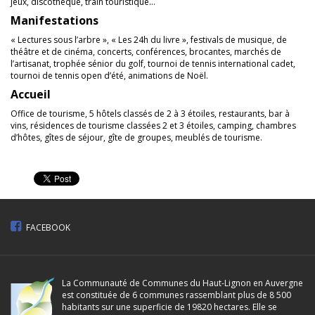
jeux, discothèque, train touristique…
Manifestations
« Lectures sous l’arbre », « Les 24h du livre », festivals de musique, de
théâtre et de cinéma, concerts, conférences, brocantes, marchés de
l’artisanat, trophée sénior du golf, tournoi de tennis international cadet,
tournoi de tennis open d’été, animations de Noël.
Accueil
Office de tourisme, 5 hôtels classés de 2 à 3 étoiles, restaurants, bar à
vins, résidences de tourisme classées 2 et 3 étoiles, camping, chambres
d’hôtes, gîtes de séjour, gîte de groupes, meublés de tourisme.
FACEBOOK
La Communauté de Communes du Haut-Lignon en Auvergne
est constituée de 6 communes rassemblant plus de 8 500
habitants sur une superficie de 19820 hectares. Elle se