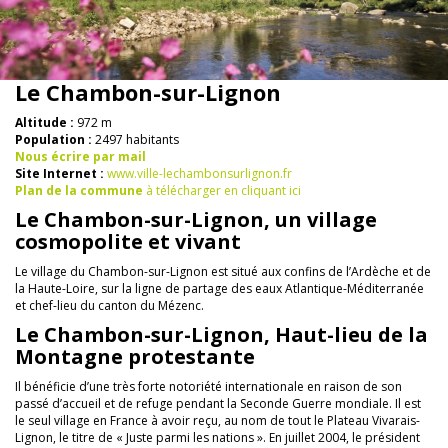
Le Chambon-sur-Lignon
Altitude :
972 m
Population :
2497 habitants
Nous écrire par mail
Site Internet :
www.ville-lechambonsurlignon.fr
Plan de la commune
à télécharger en cliquant ici
Le Chambon-sur-Lignon, un village
cosmopolite et vivant
Le village du Chambon-sur-Lignon est situé aux confins de l’Ardèche et de
la Haute-Loire, sur la ligne de partage des eaux Atlantique-Méditerranée
et chef-lieu du canton du Mézenc.
Le Chambon-sur-Lignon, Haut-lieu de la
Montagne protestante
Il bénéficie d’une très forte notoriété internationale en raison de son
passé d’accueil et de refuge pendant la Seconde Guerre mondiale. Il est
le seul village en France à avoir reçu, au nom de tout le Plateau Vivarais-
Lignon, le titre de « Juste parmi les nations ». En juillet 2004, le président