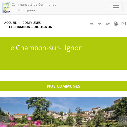
Communauté de Communes
Toggl
du Haut-Lignon
navig
ACCUEIL
COMMUNES
LE CHAMBON-SUR-LIGNON
Le Chambon-sur-Lignon
NOS COMMUNES
Previous
<
>