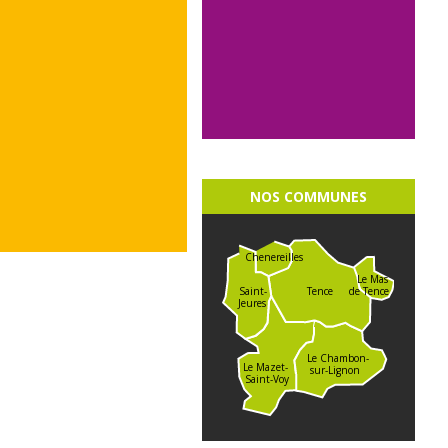
NOS COMMUNES
Chenereilles
Le Mas
de Tence
Saint-
Tence
Jeures
Le Chambon-
Le Mazet-
sur-Lignon
Saint-Voy