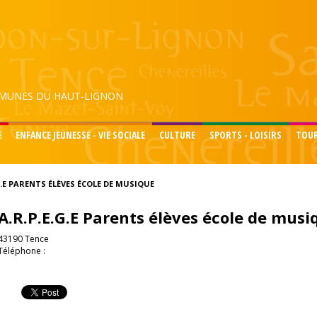
UNES DU HAUT-LIGNON
E
ENFANCE JEUNESSE - VIE SOCIALE
CULTURE
SPORTS - LOISIRS
TOU
G.E PARENTS ÉLÈVES ÉCOLE DE MUSIQUE
A.R.P.E.G.E Parents élèves école de musi
43190 Tence
Téléphone :