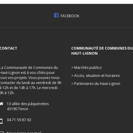
FACEBOOK
CONTACT
COMMUNAUTÉ DE COMMUNES DU
HAUT-LIGNON
La Communauté de Communes du
> Marchés publics
Haut-Lignon est à vos côtés pour
> Accès, situation et horaires
tous vos projets. Vous pouvez nous
contacter du lundi au vendredi de 9h
> Partenaires du Haut-Lignon
à 12h et de 14h à 17h. Le mercredi :
9h à 12h.
13 allée des pâquerettes
43190 Tence
04 71 59 87 63