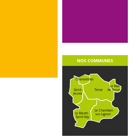
NOS COMMUNES
Chenereilles
Le Mas
de Tence
Saint-
Tence
Jeures
Le Chambon-
Le Mazet-
sur-Lignon
Saint-Voy