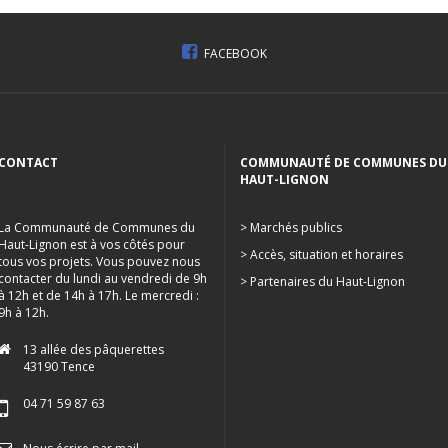
FACEBOOK
CONTACT
COMMUNAUTÉ DE COMMUNES DU
HAUT-LIGNON
La Communauté de Communes du
> Marchés publics
Haut-Lignon est à vos côtés pour
> Accès, situation et horaires
tous vos projets. Vous pouvez nous
contacter du lundi au vendredi de 9h
> Partenaires du Haut-Lignon
à 12h et de 14h à 17h. Le mercredi :
9h à 12h.
13 allée des pâquerettes
43190 Tence
04 71 59 87 63