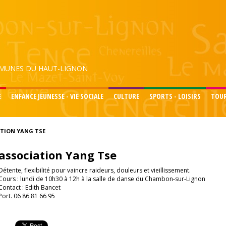
UNES DU HAUT-LIGNON
E
ENFANCE JEUNESSE - VIE SOCIALE
CULTURE
SPORTS - LOISIRS
TOU
TION YANG TSE
association Yang Tse
Détente, flexibilité pour vaincre raideurs, douleurs et vieillissement.
Cours : lundi de 10h30 à 12h à la salle de danse du Chambon-sur-Lignon
Contact : Edith Bancet
Port. 06 86 81 66 95