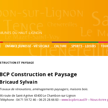
UNES DU HAUT-LIGNON
E
ENFANCE JEUNESSE - VIE SOCIALE
CULTURE
SPORTS - LOISIRS
TOU
STRUCTION ET PAYSAGE
BCP Construction et Paysage
Bricaud Sylvain
Travaux de rénovations, aménagements paysagers, maisons bois.
36 route de Saint-Agrève 43400 Le Chambon-sur-Lignon
Téléphone : 04 71 59 72 46 – 06 25 28 66 83 –
www.bcpbricaud.fr
–
Nous écrire 