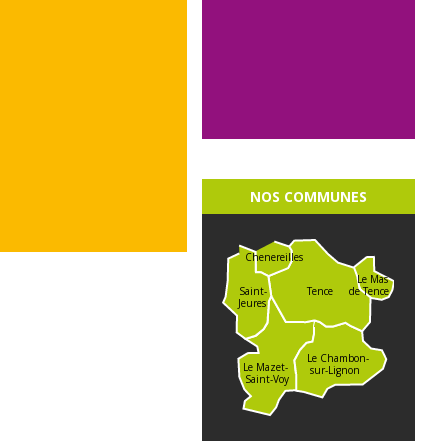
NOS COMMUNES
Chenereilles
Le Mas
de Tence
Saint-
Tence
Jeures
Le Chambon-
Le Mazet-
sur-Lignon
Saint-Voy