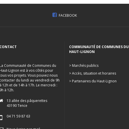
FACEBOOK
CONTACT
COMMUNAUTÉ DE COMMUNES DU
HAUT-LIGNON
La Communauté de Communes du
> Marchés publics
Haut-Lignon est à vos côtés pour
> Accès, situation et horaires
tous vos projets. Vous pouvez nous
contacter du lundi au vendredi de 9h
> Partenaires du Haut-Lignon
à 12h et de 14h à 17h. Le mercredi :
9h à 12h.
13 allée des pâquerettes
43190 Tence
04 71 59 87 63