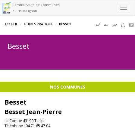
Communauté de Communes
Toggl
du Haut-Lignon
navig
ACCUEIL
GUIDES PRATIQUE
BESSET
Besset
NOS COMMUNES
Besset
Besset Jean-Pierre
La Combe 43190 Tence
Téléphone : 04 71 65 47 04