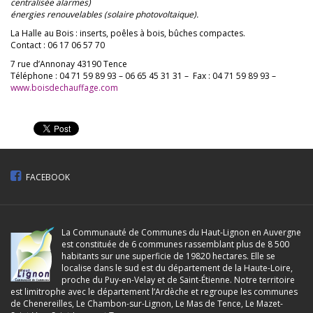
centralisée alarmes)
énergies renouvelables (solaire photovoltaique).
La Halle au Bois : inserts, poêles à bois, bûches compactes.
Contact : 06 17 06 57 70
7 rue d’Annonay 43190 Tence
Téléphone : 04 71 59 89 93 – 06 65 45 31 31 – Fax : 04 71 59 89 93 –
www.boisdechauffage.com
FACEBOOK
La Communauté de Communes du Haut-Lignon en Auvergne
est constituée de 6 communes rassemblant plus de 8 500
habitants sur une superficie de 19820 hectares. Elle se
localise dans le sud est du département de la Haute-Loire,
proche du Puy-en-Velay et de Saint-Étienne. Notre territoire
est limitrophe avec le département l’Ardèche et regroupe les communes
de Chenereilles, Le Chambon-sur-Lignon, Le Mas de Tence, Le Mazet-