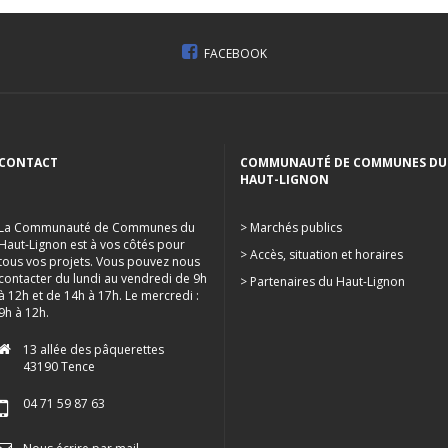
FACEBOOK
CONTACT
COMMUNAUTÉ DE COMMUNES DU
HAUT-LIGNON
La Communauté de Communes du
> Marchés publics
Haut-Lignon est à vos côtés pour
> Accès, situation et horaires
tous vos projets. Vous pouvez nous
contacter du lundi au vendredi de 9h
> Partenaires du Haut-Lignon
à 12h et de 14h à 17h. Le mercredi :
9h à 12h.
13 allée des pâquerettes
43190 Tence
04 71 59 87 63