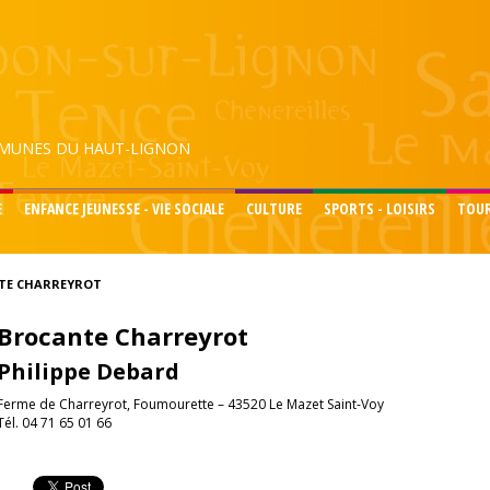
UNES DU HAUT-LIGNON
E
ENFANCE JEUNESSE - VIE SOCIALE
CULTURE
SPORTS - LOISIRS
TOU
TE CHARREYROT
Brocante Charreyrot
Philippe Debard
Ferme de Charreyrot, Foumourette – 43520 Le Mazet Saint-Voy
Tél. 04 71 65 01 66