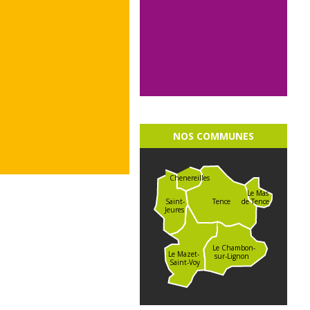
NOS COMMUNES
Chenereilles
Le Mas
de Tence
Saint-
Tence
Jeures
Le Chambon-
Le Mazet-
sur-Lignon
Saint-Voy