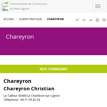
Communauté de Communes
Toggl
du Haut-Lignon
navig
ACCUEIL
GUIDES PRATIQUE
CHAREYRON
Chareyron
NOS COMMUNES
Chareyron
Chareyron Christian
Le Tailleur 43400 Le Chambon-sur-Lignon
Téléphone : 04 71 59 25 54