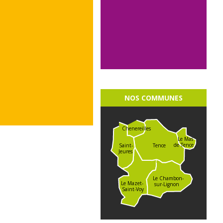
NOS COMMUNES
Chenereilles
Le Mas
de Tence
Saint-
Tence
Jeures
Le Chambon-
Le Mazet-
sur-Lignon
Saint-Voy