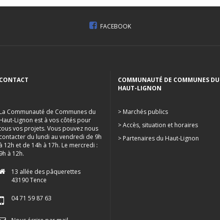
FACEBOOK
CONTACT
COMMUNAUTÉ DE COMMUNES DU
HAUT-LIGNON
La Communauté de Communes du
> Marchés publics
Haut-Lignon est à vos côtés pour
> Accès, situation et horaires
tous vos projets. Vous pouvez nous
contacter du lundi au vendredi de 9h
> Partenaires du Haut-Lignon
à 12h et de 14h à 17h. Le mercredi :
9h à 12h.
13 allée des pâquerettes
43190 Tence
04 71 59 87 63