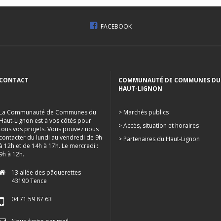
FACEBOOK
CONTACT
COMMUNAUTÉ DE COMMUNES DU
HAUT-LIGNON
La Communauté de Communes du
> Marchés publics
Haut-Lignon est à vos côtés pour
> Accès, situation et horaires
tous vos projets. Vous pouvez nous
contacter du lundi au vendredi de 9h
> Partenaires du Haut-Lignon
à 12h et de 14h à 17h. Le mercredi :
9h à 12h.
13 allée des pâquerettes
43190 Tence
04 71 59 87 63