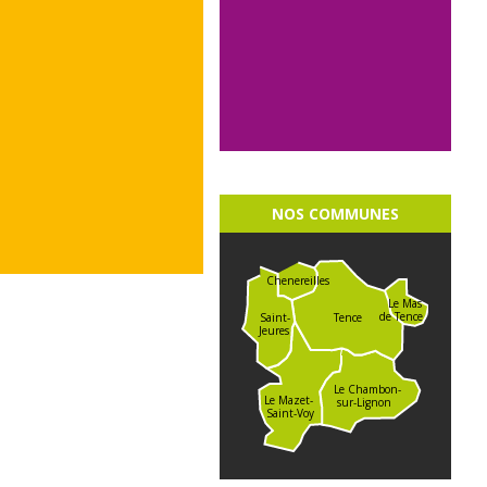
NOS COMMUNES
Chenereilles
Le Mas
de Tence
Saint-
Tence
Jeures
Le Chambon-
Le Mazet-
sur-Lignon
Saint-Voy