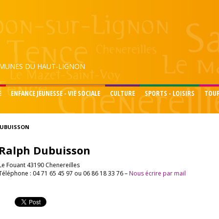
UNES DU HAUT-LIGNON
E
ENFANCE JEUNESSE - VIE SOCIALE
CULTURE
SPORTS - LOISIRS
TOU
DUBUISSON
Ralph Dubuisson
Le Fouant 43190 Chenereilles
Téléphone : 04 71 65 45 97 ou 06 86 18 33 76 –
Nous écrire par mail