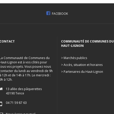
FACEBOOK
CONTACT
COMMUNAUTÉ DE COMMUNES DU
HAUT-LIGNON
La Communauté de Communes du
> Marchés publics
Haut-Lignon est à vos côtés pour
> Accès, situation et horaires
tous vos projets. Vous pouvez nous
contacter du lundi au vendredi de 9h
> Partenaires du Haut-Lignon
à 12h et de 14h à 17h. Le mercredi :
9h à 12h.
13 allée des pâquerettes
43190 Tence
04 71 59 87 63