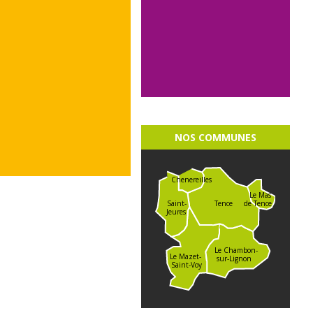
NOS COMMUNES
Chenereilles
Le Mas
de Tence
Saint-
Tence
Jeures
Le Chambon-
Le Mazet-
sur-Lignon
Saint-Voy