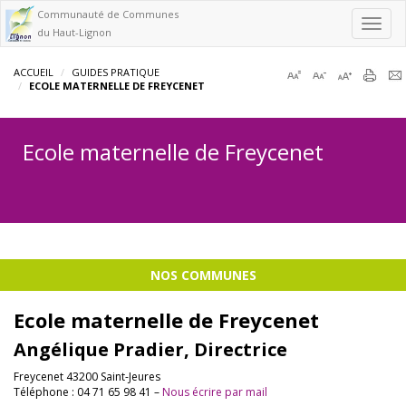
Communauté de Communes
Toggl
du Haut-Lignon
navig
ACCUEIL
GUIDES PRATIQUE
ECOLE MATERNELLE DE FREYCENET
Ecole maternelle de Freycenet
NOS COMMUNES
Ecole maternelle de Freycenet
Angélique Pradier, Directrice
Freycenet 43200 Saint-Jeures
Téléphone : 04 71 65 98 41 –
Nous écrire par mail