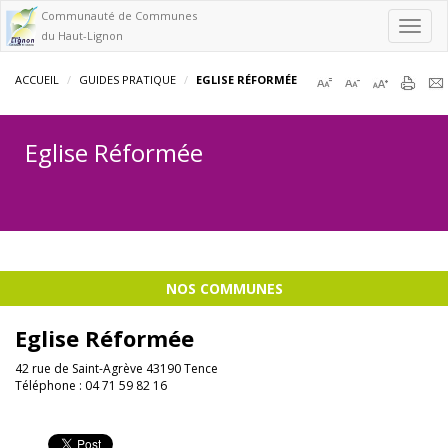
Communauté de Communes
Toggl
du Haut-Lignon
navig
ACCUEIL
GUIDES PRATIQUE
EGLISE RÉFORMÉE
Eglise Réformée
NOS COMMUNES
Eglise Réformée
42 rue de Saint-Agrève 43190 Tence
Téléphone : 04 71 59 82 16