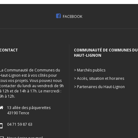
FACEBOOK
CONTACT
COMMUNAUTÉ DE COMMUNES DU
HAUT-LIGNON
La Communauté de Communes du
> Marchés publics
Haut-Lignon est à vos côtés pour
> Accès, situation et horaires
tous vos projets. Vous pouvez nous
contacter du lundi au vendredi de 9h
> Partenaires du Haut-Lignon
à 12h et de 14h à 17h. Le mercredi :
9h à 12h.
13 allée des pâquerettes
43190 Tence
04 71 59 87 63