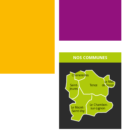
NOS COMMUNES
Chenereilles
Le Mas
de Tence
Saint-
Tence
Jeures
Le Chambon-
Le Mazet-
sur-Lignon
Saint-Voy