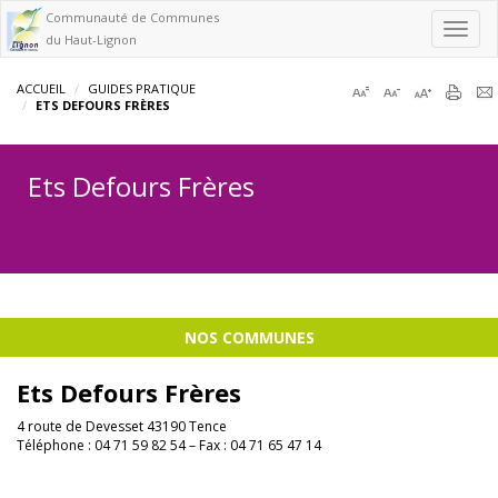
Communauté de Communes
Toggl
du Haut-Lignon
navig
ACCUEIL
GUIDES PRATIQUE
ETS DEFOURS FRÈRES
Ets Defours Frères
NOS COMMUNES
Ets Defours Frères
4 route de Devesset 43190 Tence
Téléphone : 04 71 59 82 54 – Fax : 04 71 65 47 14