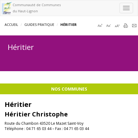
Communauté de Communes
Toggl
du Haut-Lignon
navig
ACCUEIL
GUIDES PRATIQUE
HÉRITIER
Héritier
NOS COMMUNES
Héritier
Héritier Christophe
Route du Chambon 43520 Le Mazet Saint-Voy
Téléphone : 04 71 65 03 44 – Fax : 04 71 65 03 44