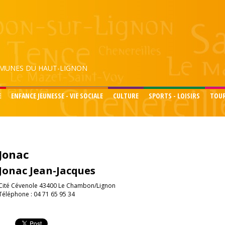
UNES DU HAUT-LIGNON
E
ENFANCE JEUNESSE - VIE SOCIALE
CULTURE
SPORTS - LOISIRS
TOU
Jonac
Jonac Jean-Jacques
Cité Cévenole 43400 Le Chambon/Lignon
Téléphone : 04 71 65 95 34