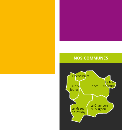
NOS COMMUNES
Chenereilles
Le Mas
de Tence
Saint-
Tence
Jeures
Le Chambon-
Le Mazet-
sur-Lignon
Saint-Voy