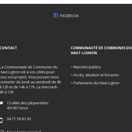
FACEBOOK
CONTACT
COMMUNAUTÉ DE COMMUNES DU
HAUT-LIGNON
La Communauté de Communes du
> Marchés publics
Haut-Lignon est à vos côtés pour
> Accès, situation et horaires
tous vos projets. Vous pouvez nous
contacter du lundi au vendredi de 9h
> Partenaires du Haut-Lignon
à 12h et de 14h à 17h. Le mercredi :
9h à 12h.
13 allée des pâquerettes
43190 Tence
04 71 59 87 63