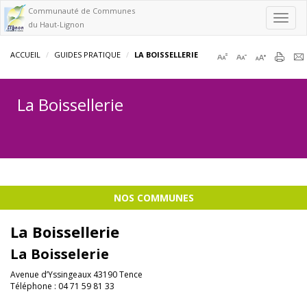
Communauté de Communes
Toggl
du Haut-Lignon
navig
ACCUEIL
GUIDES PRATIQUE
LA BOISSELLERIE
La Boissellerie
NOS COMMUNES
La Boissellerie
La Boisselerie
Avenue d’Yssingeaux 43190 Tence
Téléphone : 04 71 59 81 33