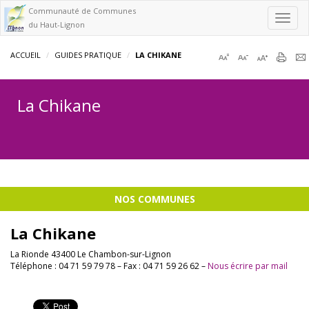
Communauté de Communes
Toggl
du Haut-Lignon
navig
ACCUEIL
GUIDES PRATIQUE
LA CHIKANE
La Chikane
NOS COMMUNES
La Chikane
La Rionde 43400 Le Chambon-sur-Lignon
Téléphone : 04 71 59 79 78 – Fax : 04 71 59 26 62 –
Nous écrire par mail