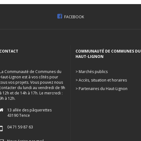
FACEBOOK
CONTACT
COMMUNAUTÉ DE COMMUNES DU
HAUT-LIGNON
La Communauté de Communes du
> Marchés publics
Haut-Lignon est à vos côtés pour
> Accès, situation et horaires
tous vos projets. Vous pouvez nous
contacter du lundi au vendredi de 9h
> Partenaires du Haut-Lignon
à 12h et de 14h à 17h. Le mercredi :
9h à 12h.
13 allée des pâquerettes
43190 Tence
04 71 59 87 63