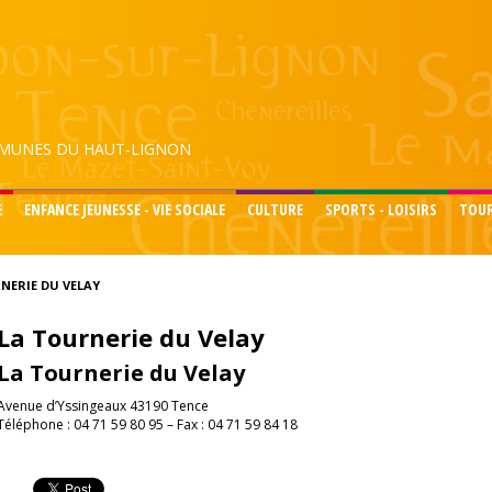
UNES DU HAUT-LIGNON
E
ENFANCE JEUNESSE - VIE SOCIALE
CULTURE
SPORTS - LOISIRS
TOU
NERIE DU VELAY
La Tournerie du Velay
La Tournerie du Velay
Avenue d’Yssingeaux 43190 Tence
Téléphone : 04 71 59 80 95 – Fax : 04 71 59 84 18