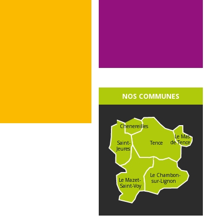
NOS COMMUNES
Chenereilles
Le Mas
de Tence
Saint-
Tence
Jeures
Le Chambon-
Le Mazet-
sur-Lignon
Saint-Voy