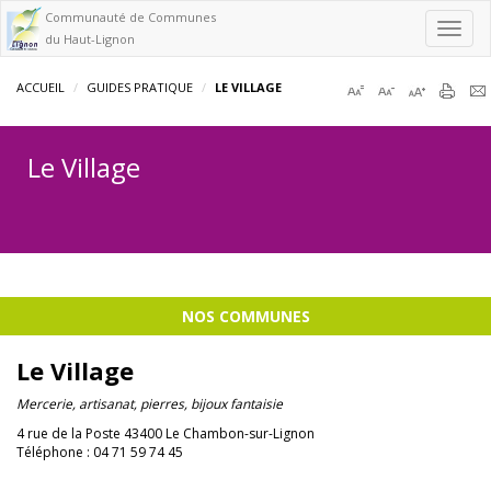
Communauté de Communes
Toggl
du Haut-Lignon
navig
ACCUEIL
GUIDES PRATIQUE
LE VILLAGE
Le Village
NOS COMMUNES
Le Village
Mercerie, artisanat, pierres, bijoux fantaisie
4 rue de la Poste 43400 Le Chambon-sur-Lignon
Téléphone : 04 71 59 74 45