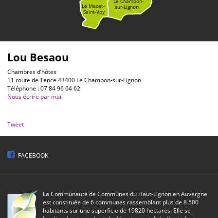
Le Chambon-
Le Mazet-
sur-Lignon
Saint-Voy
Lou Besaou
Chambres d’hôtes
11 route de Tence 43400 Le Chambon-sur-Lignon
Téléphone : 07 84 96 64 62
Nous écrire par mail
Tweet
FACEBOOK
La Communauté de Communes du Haut-Lignon en Auvergne
est constituée de 6 communes rassemblant plus de 8 500
habitants sur une superficie de 19820 hectares. Elle se