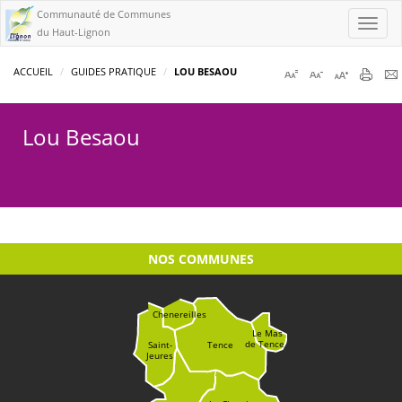
Communauté de Communes
Toggl
du Haut-Lignon
navig
ACCUEIL
GUIDES PRATIQUE
LOU BESAOU
Lou Besaou
NOS COMMUNES
Chenereilles
Le Mas
de Tence
Saint-
Tence
Jeures