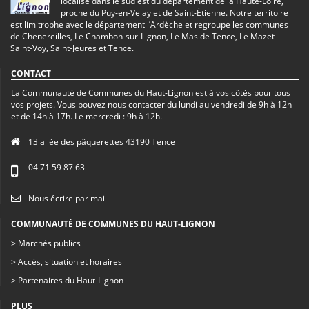
localise dans le sud est du département de la Haute-Loire,
proche du Puy-en-Velay et de Saint-Étienne. Notre territoire
est limitrophe avec le département l’Ardèche et regroupe les communes
de Chenereilles, Le Chambon-sur-Lignon, Le Mas de Tence, Le Mazet-
Saint-Voy, Saint-Jeures et Tence.
CONTACT
La Communauté de Communes du Haut-Lignon est à vos côtés pour tous
vos projets. Vous pouvez nous contacter du lundi au vendredi de 9h à 12h
et de 14h à 17h. Le mercredi : 9h à 12h.
13 allée des pâquerettes 43190 Tence
04 71 59 87 63
Nous écrire par mail
COMMUNAUTÉ DE COMMUNES DU HAUT-LIGNON
> Marchés publics
> Accès, situation et horaires
> Partenaires du Haut-Lignon
PLUS