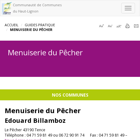
Communauté de Communes
Toggl
du Haut-Lignon
navig
ACCUEIL
GUIDES PRATIQUE
MENUISERIE DU PÊCHER
Menuiserie du Pêcher
NOS COMMUNES
Menuiserie du Pêcher
Edouard Billamboz
Le Pêcher 43190 Tence
Téléphone : 04 71 59 81 49 ou 06 72 90 91 74 Fax : 04 71 59 81 49 –