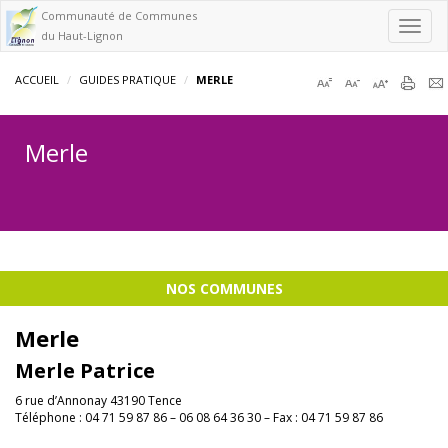
Communauté de Communes
Toggl
du Haut-Lignon
navig
ACCUEIL
GUIDES PRATIQUE
MERLE
Merle
NOS COMMUNES
Merle
Merle Patrice
6 rue d’Annonay 43190 Tence
Téléphone : 04 71 59 87 86 – 06 08 64 36 30 – Fax : 04 71 59 87 86