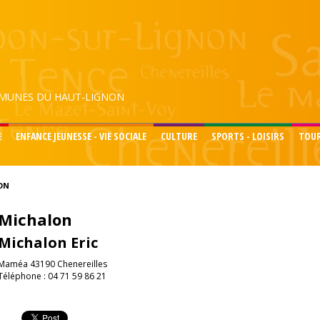
UNES DU HAUT-LIGNON
E
ENFANCE JEUNESSE - VIE SOCIALE
CULTURE
SPORTS - LOISIRS
TOU
ON
Michalon
Michalon Eric
Maméa 43190 Chenereilles
Téléphone : 04 71 59 86 21