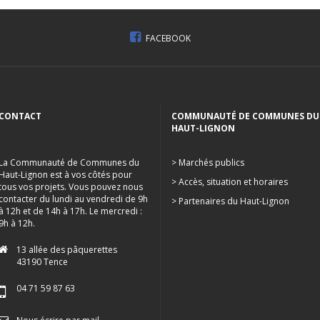
FACEBOOK
CONTACT
COMMUNAUTÉ DE COMMUNES DU
HAUT-LIGNON
La Communauté de Communes du
> Marchés publics
Haut-Lignon est à vos côtés pour
> Accès, situation et horaires
tous vos projets. Vous pouvez nous
contacter du lundi au vendredi de 9h
> Partenaires du Haut-Lignon
à 12h et de 14h à 17h. Le mercredi :
9h à 12h.
13 allée des pâquerettes
43190 Tence
04 71 59 87 63