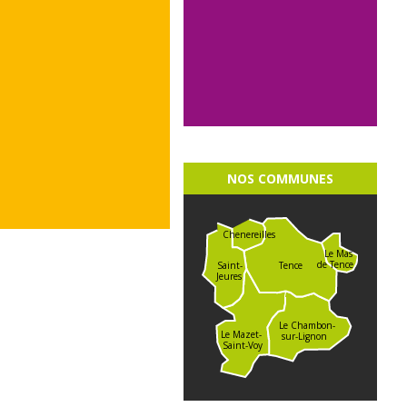
NOS COMMUNES
Chenereilles
Le Mas
de Tence
Saint-
Tence
Jeures
Le Chambon-
Le Mazet-
sur-Lignon
Saint-Voy