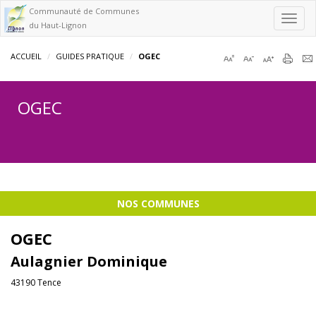
Communauté de Communes
Toggl
du Haut-Lignon
navig
ACCUEIL
GUIDES PRATIQUE
OGEC
OGEC
NOS COMMUNES
OGEC
Aulagnier Dominique
43190 Tence