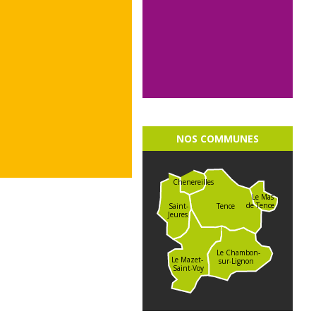
NOS COMMUNES
Chenereilles
Le Mas
de Tence
Saint-
Tence
Jeures
Le Chambon-
Le Mazet-
sur-Lignon
Saint-Voy