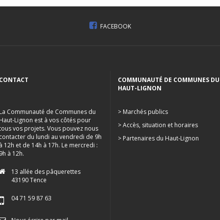
FACEBOOK
CONTACT
COMMUNAUTÉ DE COMMUNES DU
HAUT-LIGNON
La Communauté de Communes du
> Marchés publics
Haut-Lignon est à vos côtés pour
> Accès, situation et horaires
tous vos projets. Vous pouvez nous
contacter du lundi au vendredi de 9h
> Partenaires du Haut-Lignon
à 12h et de 14h à 17h. Le mercredi :
9h à 12h.
13 allée des pâquerettes
43190 Tence
04 71 59 87 63