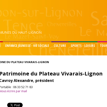
UNES DU HAUT-LIGNON
E
ENFANCE JEUNESSE - VIE SOCIALE
CULTURE
SPORTS - LOISIRS
TOU
INE DU PLATEAU VIVARAIS-LIGNON
Patrimoine du Plateau Vivarais-Lignon
Cavroy Alexandre, président
Portable : 06 33 52 71 83
Nous écrire par mail