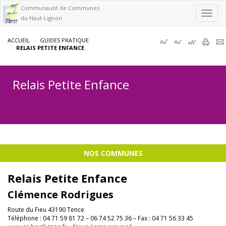
Communauté de Communes
Toggl
du Haut-Lignon
navig
ACCUEIL
GUIDES PRATIQUE
RELAIS PETITE ENFANCE
Relais Petite Enfance
NOS COMMUNES
Relais Petite Enfance
Clémence Rodrigues
Route du Fieu 43190 Tence
Téléphone : 04 71 59 81 72 – 06 74 52 75 36 – Fax : 04 71 56 33 45