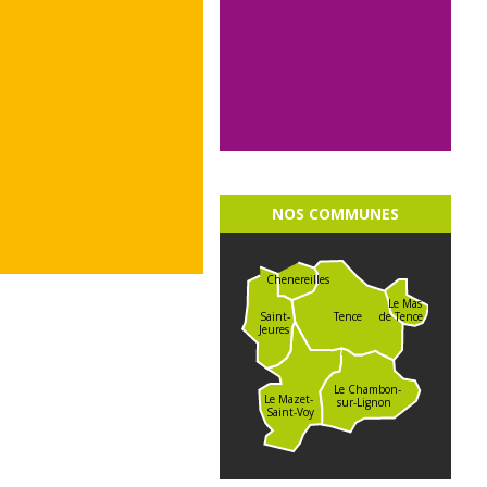
NOS COMMUNES
Chenereilles
Le Mas
de Tence
Saint-
Tence
Jeures
Le Chambon-
Le Mazet-
sur-Lignon
Saint-Voy