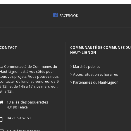
FACEBOOK
CONTACT
COMMUNAUTÉ DE COMMUNES DU
HAUT-LIGNON
La Communauté de Communes du
> Marchés publics
Haut-Lignon est à vos côtés pour
> Accès, situation et horaires
tous vos projets. Vous pouvez nous
contacter du lundi au vendredi de 9h
> Partenaires du Haut-Lignon
à 12h et de 14h à 17h. Le mercredi :
9h à 12h.
13 allée des pâquerettes
43190 Tence
04 71 59 87 63