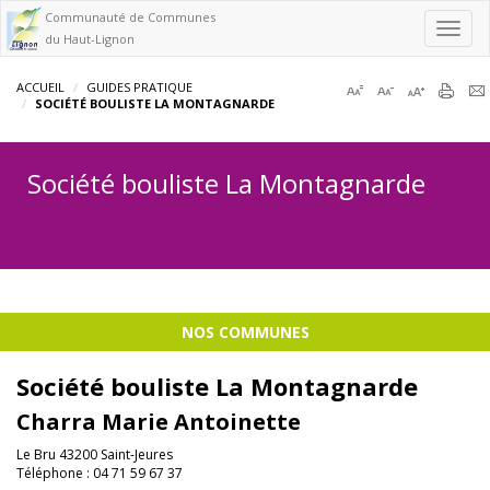
Communauté de Communes
Toggl
du Haut-Lignon
navig
ACCUEIL
GUIDES PRATIQUE
SOCIÉTÉ BOULISTE LA MONTAGNARDE
Société bouliste La Montagnarde
NOS COMMUNES
Société bouliste La Montagnarde
Charra Marie Antoinette
Le Bru 43200 Saint-Jeures
Téléphone : 04 71 59 67 37