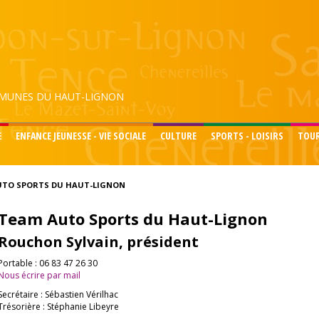
UNES DU HAUT-LIGNON
E
ENFANCE JEUNESSE - VIE SOCIALE
CULTURE
SPORTS - LOISIRS
TOU
UTO SPORTS DU HAUT-LIGNON
Team Auto Sports du Haut-Lignon
Rouchon Sylvain, président
Portable : 06 83 47 26 30
Nous écrire par mail
Secrétaire : Sébastien Vérilhac
Trésorière : Stéphanie Libeyre