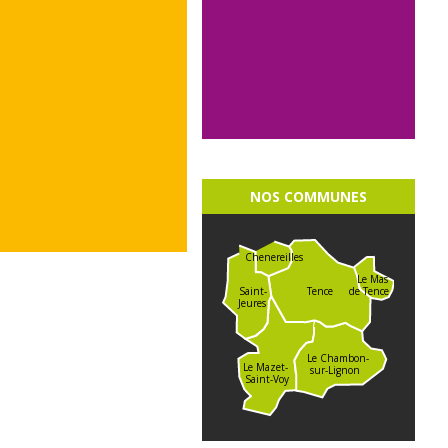
NOS COMMUNES
Chenereilles
Le Mas
de Tence
Saint-
Tence
Jeures
Le Chambon-
Le Mazet-
sur-Lignon
Saint-Voy