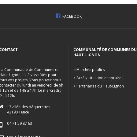
FACEBOOK
CONTACT
COMMUNAUTÉ DE COMMUNES DU
HAUT-LIGNON
La Communauté de Communes du
> Marchés publics
Haut-Lignon est à vos côtés pour
> Accès, situation et horaires
tous vos projets. Vous pouvez nous
contacter du lundi au vendredi de 9h
> Partenaires du Haut-Lignon
à 12h et de 14h à 17h. Le mercredi :
9h à 12h.
13 allée des pâquerettes
43190 Tence
04 71 59 87 63