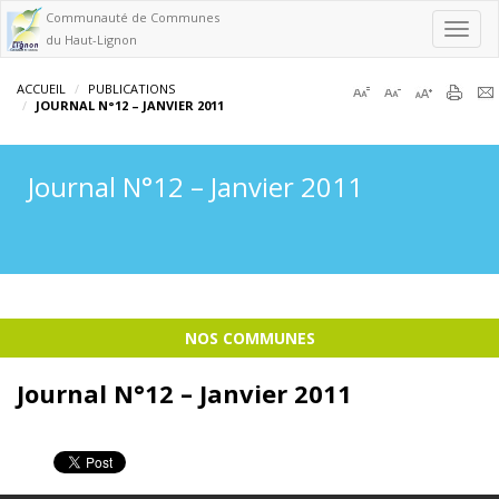
Communauté de Communes
Toggl
du Haut-Lignon
navig
ACCUEIL
PUBLICATIONS
JOURNAL N°12 – JANVIER 2011
Journal N°12 – Janvier 2011
NOS COMMUNES
Journal N°12 – Janvier 2011