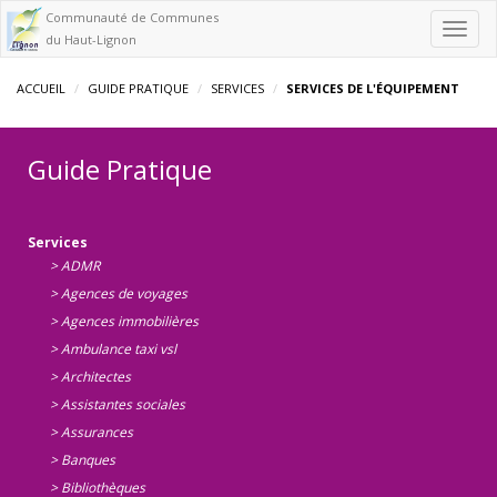
Communauté de Communes
Toggl
du Haut-Lignon
navig
ACCUEIL
GUIDE PRATIQUE
SERVICES
SERVICES DE L'ÉQUIPEMENT
Guide Pratique
Services
> ADMR
> Agences de voyages
> Agences immobilières
> Ambulance taxi vsl
> Architectes
> Assistantes sociales
> Assurances
> Banques
> Bibliothèques