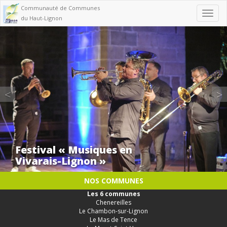
Communauté de Communes
Toggl
du Haut-Lignon
navig
Previous
<
>
Parcours photographique 2026
NOS COMMUNES
Les 6 communes
Chenereilles
Le Chambon-sur-Lignon
Le Mas de Tence