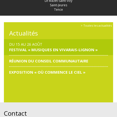
Le Mazet-Saint-Voy
Saint-Jeures
Tence
> Toutes les actualités
Actualités
DU 15 AU 26 AOÛT
FESTIVAL « MUSIQUES EN VIVARAIS-LIGNON »
RÉUNION DU CONSEIL COMMUNAUTAIRE
EXPOSITION « OÙ COMMENCE LE CIEL »
Contact