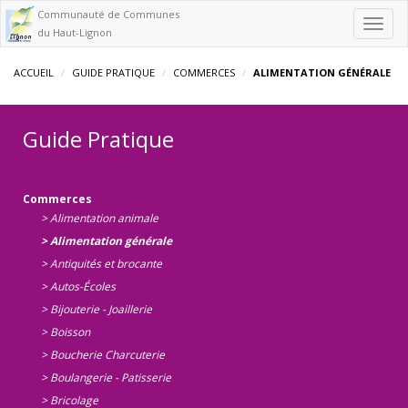
Communauté de Communes
Toggl
du Haut-Lignon
navig
ACCUEIL
GUIDE PRATIQUE
COMMERCES
ALIMENTATION GÉNÉRALE
Guide Pratique
Commerces
> Alimentation animale
> Alimentation générale
> Antiquités et brocante
> Autos-Écoles
> Bijouterie - Joaillerie
> Boisson
> Boucherie Charcuterie
> Boulangerie - Patisserie
> Bricolage