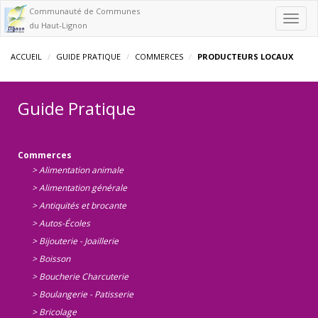
Communauté de Communes
Toggl
du Haut-Lignon
navig
ACCUEIL
GUIDE PRATIQUE
COMMERCES
PRODUCTEURS LOCAUX
Guide Pratique
Commerces
> Alimentation animale
> Alimentation générale
> Antiquités et brocante
> Autos-Écoles
> Bijouterie - Joaillerie
> Boisson
> Boucherie Charcuterie
> Boulangerie - Patisserie
> Bricolage