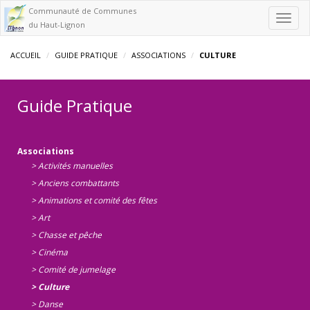
Communauté de Communes
Toggl
du Haut-Lignon
navig
ACCUEIL
GUIDE PRATIQUE
ASSOCIATIONS
CULTURE
Guide Pratique
Associations
> Activités manuelles
> Anciens combattants
> Animations et comité des fêtes
> Art
> Chasse et pêche
> Cinéma
> Comité de jumelage
> Culture
> Danse