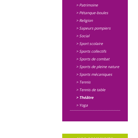
> Patrimoine
> Pétanque-boules
> Religion
> Sapeurs pompiers
> Social
> Sport scolaire
> Sports collectifs
> Sports de combat
> Sports de pleine nature
> Sports mécaniques
> Tennis
> Tennis de table
> Théâtre
> Yoga