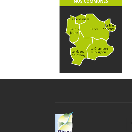
NOS COMMUNES
Chenereilles
Le Mas
de Tence
Saint-
Tence
Jeures
Le Chambon-
Le Mazet-
sur-Lignon
Saint-Voy