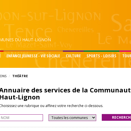
UNES DU HAUT-LIGNON
E
ENFANCE JEUNESSE - VIE SOCIALE
CULTURE
SPORTS - LOISIRS
TOU
IONS
THÉÂTRE
Annuaire des services de la Communau
Haut-Lignon
Choisissez une rubrique ou affinez votre recherche ci-dessous.
RECHERCH