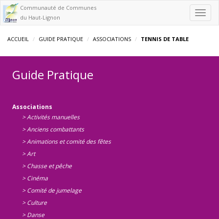
Communauté de Communes
Toggl
du Haut-Lignon
navig
ACCUEIL
GUIDE PRATIQUE
ASSOCIATIONS
TENNIS DE TABLE
Guide Pratique
Associations
> Activités manuelles
> Anciens combattants
> Animations et comité des fêtes
> Art
> Chasse et pêche
> Cinéma
> Comité de jumelage
> Culture
> Danse