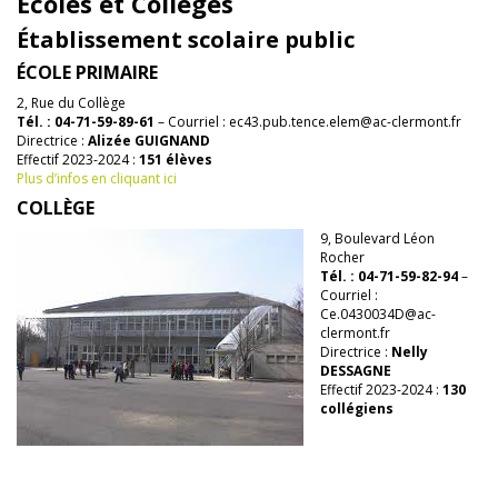
Écoles et Collèges
Établissement scolaire public
ÉCOLE PRIMAIRE
2, Rue du Collège
Tél. : 04-71-59-89-61
– Courriel : ec43.pub.tence.elem@ac-clermont.fr
Directrice :
Alizée GUIGNAND
Effectif 2023-2024 :
151 élèves
Plus d’infos en cliquant ici
COLLÈGE
9, Boulevard Léon
Rocher
Tél. : 04-71-59-82-94
–
Courriel :
Ce.0430034D@ac-
clermont.fr
Directrice :
Nelly
DESSAGNE
Effectif 2023-2024 :
130
collégiens