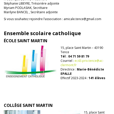
Stéphanie LIBEYRE, Trésorière adjointe
Myriam PODLASIAK, Secrétaire
Marilyne BANCEL , Secrétaire adjointe
Si vous souhaitez rejoindre l’association : amicale.tence@gmail.com
Ensemble scolaire catholique
ÉCOLE SAINT MARTIN
15, place Saint Martin – 43190
Tence
Tél : 04 71 59 81 79
Courriel :
ec43.priv.tence@ac-
clermont.fr
Directrice :
Marie-Bénédicte
EPALLE
Effectif 2023-2024 :
141 élèves
COLLÈGE SAINT MARTIN
15, place Saint