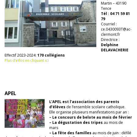
Martin – 43190
Tence
Tél : 04 71 59 81
79
Courriel :
ce.0430093T@ac-
clermont.fr
Directrice :
Delphine
DELAVACHERIE
Effectif 2023-2024:
170 collégiens
Plus d’infos en cliquant ici
APEL
L’APEL est l’association des parents
d’élèves
de l’ensemble scolaire catholique.
Elle organise plusieurs manifestations par an :
– Le concours de belote au mois de février
– La dégustation des tripes
au mois de
mars
– La fête des familles
au mois de juin : défilé