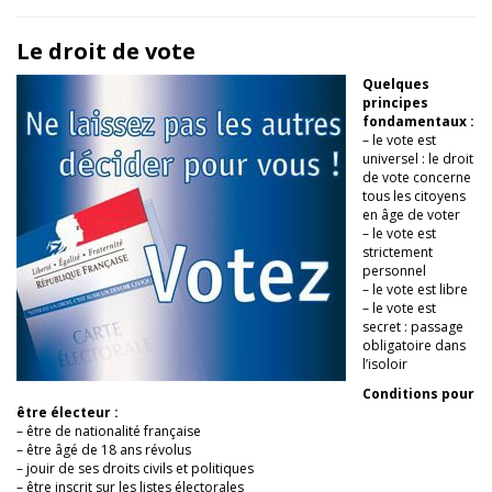
Le droit de vote
Quelques
principes
fondamentaux :
– le vote est
universel : le droit
de vote concerne
tous les citoyens
en âge de voter
– le vote est
strictement
personnel
– le vote est libre
– le vote est
secret : passage
obligatoire dans
l’isoloir
Conditions pour
être électeur :
– être de nationalité française
– être âgé de 18 ans révolus
– jouir de ses droits civils et politiques
– être inscrit sur les listes électorales