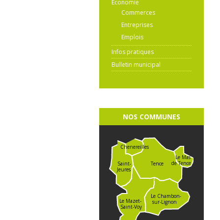
Économie
Commerces
Entreprises
Emplois
Infos pratiques
Bulletin municipal
NOS COMMUNES
Chenereilles
Le Mas
de Tence
Saint-
Tence
Jeures
Le Chambon-
Le Mazet-
sur-Lignon
Saint-Voy