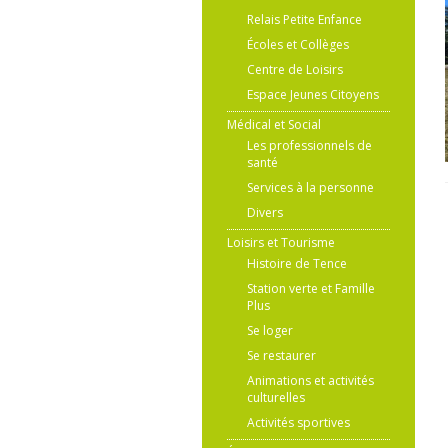
Relais Petite Enfance
Écoles et Collèges
Centre de Loisirs
Espace Jeunes Citoyens
Médical et Social
Les professionnels de
santé
Services à la personne
Divers
Loisirs et Tourisme
Histoire de Tence
Station verte et Famille
Plus
Se loger
Se restaurer
Animations et activités
culturelles
Activités sportives