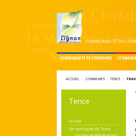
COMMUNAUTÉ DE COMM
COMMUNAUTÉ DE COMMUNES
ECONOMI
ACCUEIL
COMMUNES
TENCE
TRAV
Tence
Accueil
Vie municipale de Tence
Les élus et délibérations