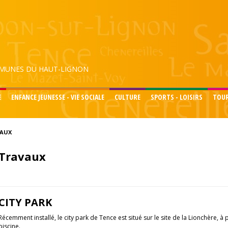
UNES DU HAUT-LIGNON
E
ENFANCE JEUNESSE - VIE SOCIALE
CULTURE
SPORTS - LOISIRS
TOU
AUX
Travaux
CITY PARK
Récemment installé, le city park de Tence est situé sur le site de la Lionchère, à
piscine.