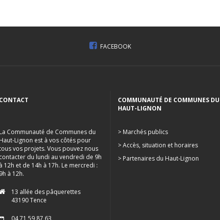
FACEBOOK
CONTACT
COMMUNAUTÉ DE COMMUNES DU
HAUT-LIGNON
La Communauté de Communes du
> Marchés publics
Haut-Lignon est à vos côtés pour
> Accès, situation et horaires
tous vos projets. Vous pouvez nous
contacter du lundi au vendredi de 9h
> Partenaires du Haut-Lignon
à 12h et de 14h à 17h. Le mercredi :
9h à 12h.
13 allée des pâquerettes
43190 Tence
04 71 59 87 63