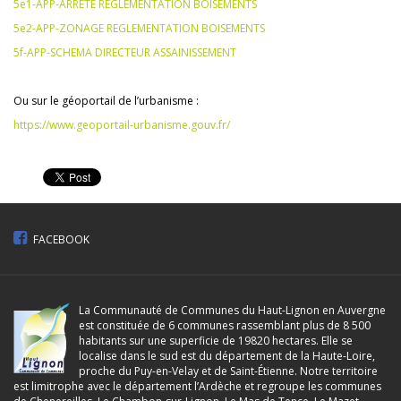
5e1-APP-ARRETE REGLEMENTATION BOISEMENTS
5e2-APP-ZONAGE REGLEMENTATION BOISEMENTS
5f-APP-SCHEMA DIRECTEUR ASSAINISSEMENT
Ou sur le géoportail de l’urbanisme :
https://www.geoportail-urbanisme.gouv.fr/
FACEBOOK
La Communauté de Communes du Haut-Lignon en Auvergne
est constituée de 6 communes rassemblant plus de 8 500
habitants sur une superficie de 19820 hectares. Elle se
localise dans le sud est du département de la Haute-Loire,
proche du Puy-en-Velay et de Saint-Étienne. Notre territoire
est limitrophe avec le département l’Ardèche et regroupe les communes