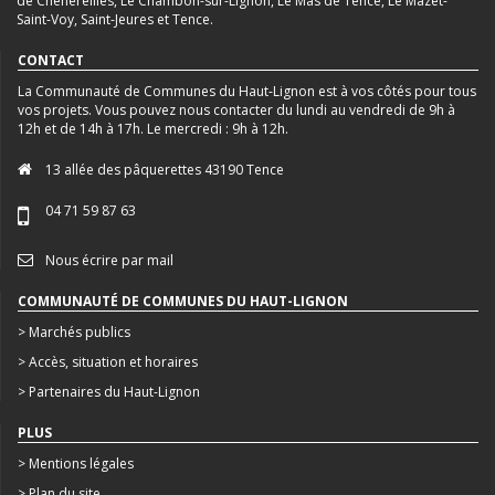
de Chenereilles, Le Chambon-sur-Lignon, Le Mas de Tence, Le Mazet-
Saint-Voy, Saint-Jeures et Tence.
CONTACT
La Communauté de Communes du Haut-Lignon est à vos côtés pour tous
vos projets. Vous pouvez nous contacter du lundi au vendredi de 9h à
12h et de 14h à 17h. Le mercredi : 9h à 12h.
13 allée des pâquerettes 43190 Tence
04 71 59 87 63
Nous écrire par mail
COMMUNAUTÉ DE COMMUNES DU HAUT-LIGNON
> Marchés publics
> Accès, situation et horaires
> Partenaires du Haut-Lignon
PLUS
> Mentions légales
> Plan du site